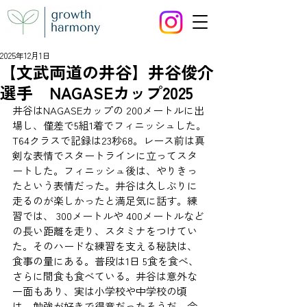
2025年12月1日
【文武両道の井谷】井谷俊介
選手 NAGASEカップ2025
井谷はNAGASEカップの 200メートルに出
場し、僅差で5組1着でフィニッシュした。
T64クラスで記録は23秒68。レース前は真
剣な表情でスタートラインに立ってスタ
ートした。フィニッシュ後は、やりきっ
たという表情だった。井谷は久しぶりに
走るのが楽しかったと満足気に話す。練
習では、 300メートルや 400メートルなど
の長い距離を走り、スタミナをつけてい
た。そのハードな練習を支える秘訣は、
食事の量にある。普段は1日 5食を食べ、
さらに間食も食べている。井谷は意外な
一面もあり、実は小学校や中学校の頃
は、勉強が好きで得意だったそうだ。今