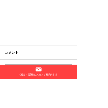
コメント
コメントを追加…
体験・活動について相談する
スポーツ記者になってみよう！
過去ブログはこちら
@NAGASEカップwith growth
harmony