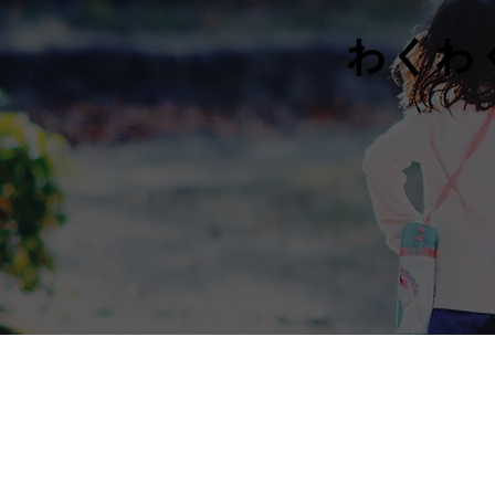
わくわ
ホーム
growt