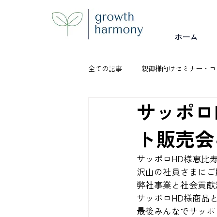
ホーム
全ての記事
親御様向けセミナー・コ
サッポロ
お知らせ
スポーツイベント
ト販売会
サッポロHD様恵比
沢山の社員さまにご
弊社事業と社会貢献
サッポロHD様商品
最後みんなでサッポ