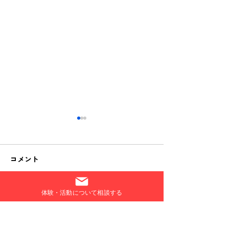
コメント
お知らせ(12/5)
体験・活動について相談する
コメントを追加…
growth harmo
ター会員の募集
ました。